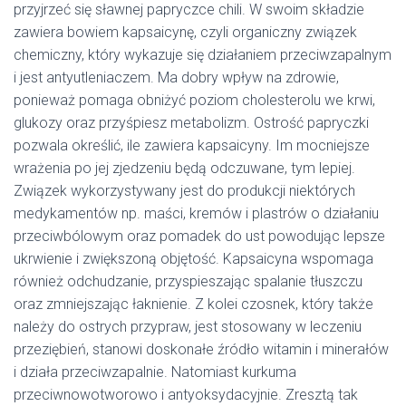
przyjrzeć się sławnej papryczce chili. W swoim składzie
zawiera bowiem kapsaicynę, czyli organiczny związek
chemiczny, który wykazuje się działaniem przeciwzapalnym
i jest antyutleniaczem. Ma dobry wpływ na zdrowie,
ponieważ pomaga obniżyć poziom cholesterolu we krwi,
glukozy oraz przyśpiesz metabolizm. Ostrość papryczki
pozwala określić, ile zawiera kapsaicyny. Im mocniejsze
wrażenia po jej zjedzeniu będą odczuwane, tym lepiej.
Związek wykorzystywany jest do produkcji niektórych
medykamentów np. maści, kremów i plastrów o działaniu
przeciwbólowym oraz pomadek do ust powodując lepsze
ukrwienie i zwiększoną objętość. Kapsaicyna wspomaga
również odchudzanie, przyspieszając spalanie tłuszczu
oraz zmniejszając łaknienie. Z kolei czosnek, który także
należy do ostrych przypraw, jest stosowany w leczeniu
przeziębień, stanowi doskonałe źródło witamin i minerałów
i działa przeciwzapalnie. Natomiast kurkuma
przeciwnowotworowo i antyoksydacyjnie. Zresztą tak