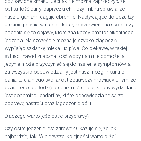
pozbawione smaku. Jednak nie można zaprzeczyć, że
obfita ilość curry, papryczki chili, czy imbiru sprawia, że
nasz organizm reaguje obronnie. Napływające do oczu łzy,
uczucie palenia w ustach, katar, zaczerwieniona skóra, czy
pocenie się to objawy, które zna każdy amator pikantnego
jedzenia. Na szczęście można je szybko złagodzić,
wypijając szklankę mleka lub piwa. Co ciekawe, w takiej
sytuacji nawet znaczna ilość wody nam nie pomoże, a
jedynie może przyczyniać się do nasilenia symptomów, a
za wszystko odpowiedzialny jest nasz mózg! Pikantne
dania to dla niego sygnał ostrzegawczy mówiący o tym, że
czas nieco ochłodzić organizm. Z drugiej strony wydzielana
jest dopamina i endorfiny, które odpowiedzialne są za
poprawę nastroju oraz łagodzenie bólu.
Dlaczego warto jeść ostre przyprawy?
Czy ostre jedzenie jest zdrowe? Okazuje się, że jak
najbardziej tak. W pierwszej kolejności warto bliżej