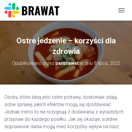
P
R
Z
E
Ł
Ostre jedzenie – korzyści dla
Ą
C
zdrowia
Z
N
Opublikowano przez
panbrawat
w dniu
8 lipca, 2022
A
W
I
G
A
C
Osoby, które lubią jeść ostre potrawy, doskonale zdają
J
sobie sprawę, jakich efektów mogą się spodziewać.
Ę
Jednak mimo to nie rezygnują z dodawania z wyrazistych
przypraw do każdego posiłku. Jak się okazuje, solidnie
doprawione dania mogą mieć korzystny wpływ na nasz