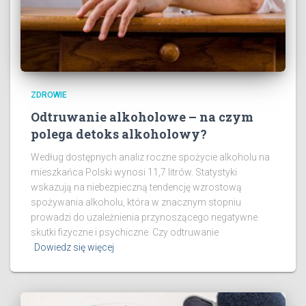
ZDROWIE
Odtruwanie alkoholowe – na czym
polega detoks alkoholowy?
Według dostępnych analiz roczne spożycie alkoholu na
mieszkańca Polski wynosi 11,7 litrów. Statystyki
wskazują na niebezpieczną tendencję wzrostową
spożywania alkoholu, która w znacznym stopniu
prowadzi do uzależnienia przynoszącego negatywne
skutki fizyczne i psychiczne. Czy odtruwanie
Dowiedz się więcej