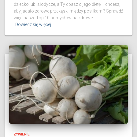
dziecko lubi słodycze, a Ty dbasz o jego dietę i i chcesz,
aby jadało zdrowe przekąski między posiłkami? Sprawdź
więc nasze Top 10 pomysłów na zdrowe
Dowiedz się więcej
ŻYWIENIE