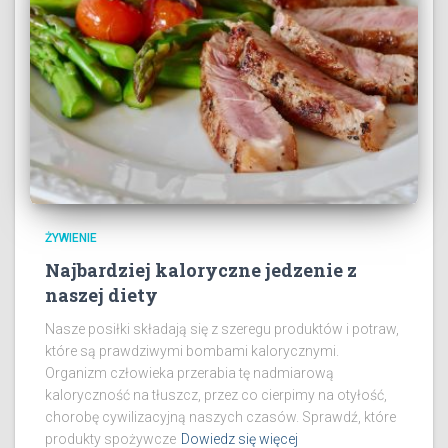
ŻYWIENIE
Najbardziej kaloryczne jedzenie z
naszej diety
Nasze posiłki składają się z szeregu produktów i potraw,
które są prawdziwymi bombami kalorycznymi.
Organizm człowieka przerabia tę nadmiarową
kaloryczność na tłuszcz, przez co cierpimy na otyłość,
chorobę cywilizacyjną naszych czasów. Sprawdź, które
produkty spożywcze
Dowiedz się więcej