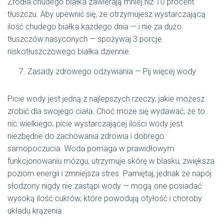
Źródła chudego białka zawierają mniej niż 10 procent
tłuszczu. Aby upewnić się, że otrzymujesz wystarczającą
ilość chudego białka każdego dnia — i nie za dużo
tłuszczów nasyconych — spożywaj 3 porcje
niskotłuszczowego białka dziennie.
Zasady zdrowego odżywiania — Pij więcej wody
Picie wody jest jedną z najlepszych rzeczy, jakie możesz
zrobić dla swojego ciała. Choć może się wydawać, że to
nic wielkiego, picie wystarczającej ilości wody jest
niezbędne do zachowania zdrowia i dobrego
samopoczucia. Woda pomaga w prawidłowym
funkcjonowaniu mózgu, utrzymuje skórę w blasku, zwiększa
poziom energii i zmniejsza stres. Pamiętaj, jednak że napój
słodzony nigdy nie zastąpi wody — mogą one posiadać
wysoką ilość cukrów, które powodują otyłość i choroby
układu krążenia.