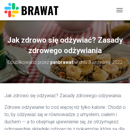
P
R
Z
E
Ł
Jak zdrowo się odżywiać? Zasady
Ą
C
zdrowego odżywiania
Z
N
Opublikowano przez
panbrawat
w dniu
3 września, 2022
A
W
I
G
A
C
Jak zdrowo się odżywiać? Zasady zdrowego odżywiania
J
Ę
Zdrowe odżywianie to coś więcej niż tylko kalorie. Chodzi o
to, by odżywiać się w równowadze z umysłem, ciałem i
duchem — a to obejmuje upewnienie się, że otrzymujesz
odpowiednie składniki odżywcze z pokarmów, które są dla